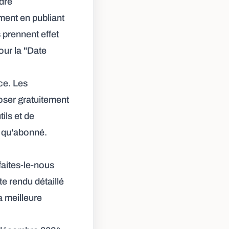
dre
ent en publiant
 prennent effet
our la "Date
ce. Les
oser gratuitement
ils et de
t qu'abonné.
faites-le-nous
 rendu détaillé
a meilleure