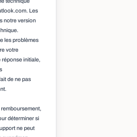
me technique
utlook.com
. Les
s notre version
chnique.
re les problèmes
re votre
réponse initiale,
s
ait de ne pas
nt.
un remboursement,
our déterminer si
upport ne peut