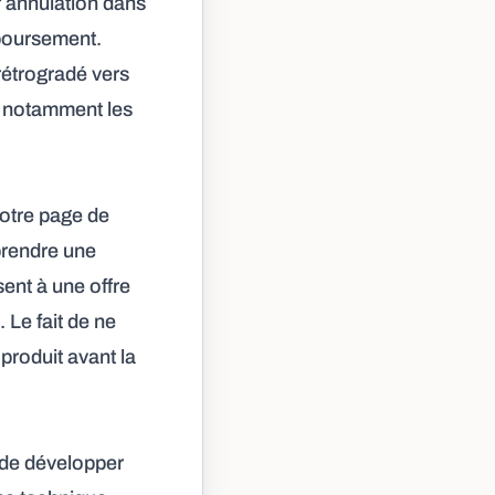
r annulation dans
mboursement.
rétrogradé vers
s, notamment les
notre page de
 prendre une
sent à une offre
 Le fait de ne
produit avant la
 de développer