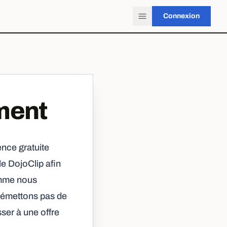
Connexion
ment
ence gratuite
le DojoClip afin
omme nous
n'émettons pas de
er à une offre