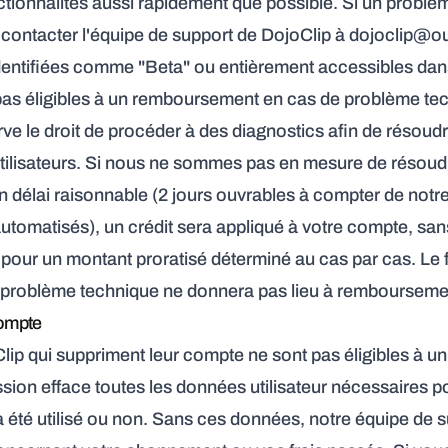
ctionnalités aussi rapidement que possible. Si un problè
z contacter l'équipe de support de DojoClip à
dojoclip@o
identifiées comme "Beta" ou entièrement accessibles dan
 pas éligibles à un remboursement en cas de problème te
rve le droit de procéder à des diagnostics afin de résoud
tilisateurs. Si nous ne sommes pas en mesure de résoud
 délai raisonnable (2 jours ouvrables à compter de notre 
tomatisés), un crédit sera appliqué à votre compte, san
our un montant proratisé déterminé au cas par cas. Le f
 problème technique ne donnera pas lieu à rembourseme
ompte
Clip qui suppriment leur compte ne sont pas éligibles à 
sion efface toutes les données utilisateur nécessaires p
été utilisé ou non. Sans ces données, notre équipe de s