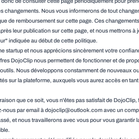
 donc de consulter cette page périodiquement pour pren
s changements. Nous vous informerons de tout changem
tique de remboursement sur cette page. Ces changements
ès leur publication sur cette page, et nous mettrons à j
ur" indiquée au début de cette politique.
 startup et nous apprécions sincèrement votre confian
fres DojoClip nous permettent de fonctionner et de prop
s outils. Nous développons constamment de nouveaux out
tés sur la plateforme, auxquels vous aurez accès en tan
raison que ce soit, vous n'êtes pas satisfait de DojoClip, 
z-nous par email à
dojoclip@outlook.com
avec un compte
assé, et nous travaillerons avec vous pour vous garantir l
ble.