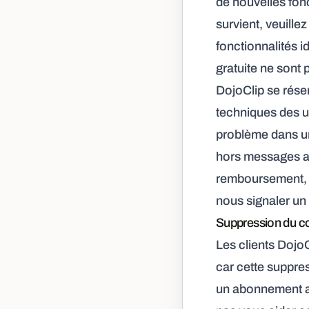
de nouvelles fon
survient, veuille
fonctionnalités 
gratuite ne sont
DojoClip se rése
techniques des u
problème dans un
hors messages au
remboursement, p
nous signaler un
Suppression du c
Les clients Dojo
car cette suppres
un abonnement a 