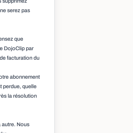
s supprimez
 ne serez pas
 pensez que
de DojoClip par
 de facturation du
 votre abonnement
t perdue, quelle
rès la résolution
 autre. Nous