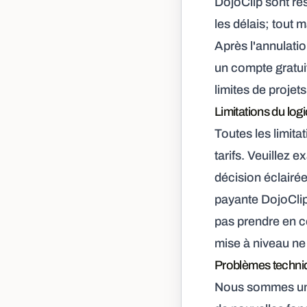
DojoClip sont re
les délais; tout
Après l'annulati
un compte gratuit
limites de projets
Limitations du logi
Toutes les limita
tarifs. Veuillez e
décision éclairée
payante DojoClip 
pas prendre en co
mise à niveau ne
Problèmes techni
Nous sommes une 