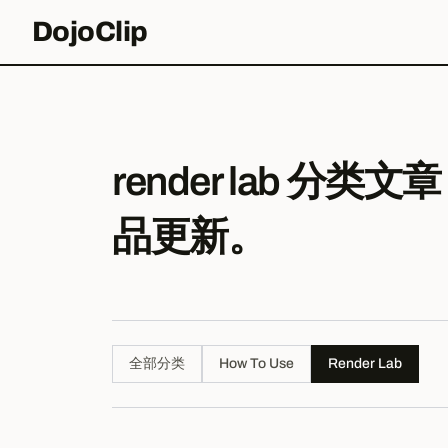
DojoClip
render lab 分
品更新。
全部分类
How To Use
Render Lab