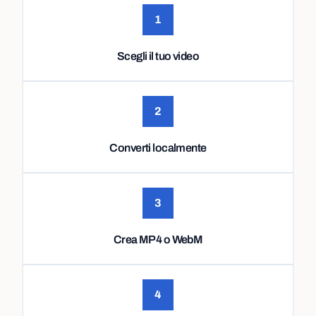
1
Scegli il tuo video
2
Converti localmente
3
Crea MP4 o WebM
4